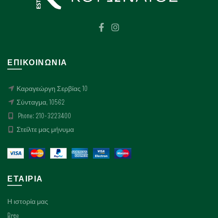
επιλεγούν
επιλεγούν
στη
στη
σελίδα
σελίδα
του
του
προϊόντος
προϊόντος
ΕΠΙΚΟΙΝΩΝΊΑ
Καραγεώργη Σερβίας 10
Σύνταγμα, 10562
Phone: 210-3223400
Στείλτε μας μήνυμα
ΕΤΑΙΡΊΑ
Η ιστορία μας
Bree