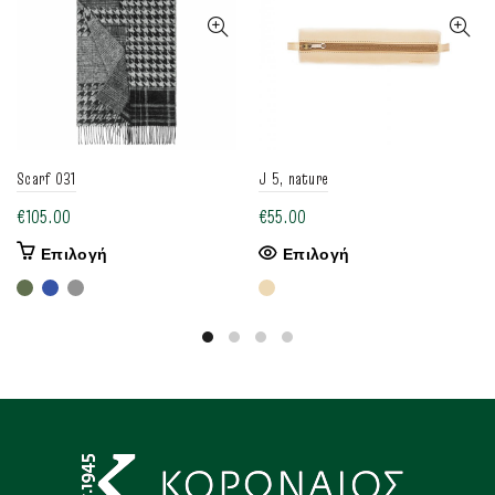
στη
σελίδα
του
προϊόντος
Scarf 031
J 5, nature
€
105.00
€
55.00
Αυτό
Αυτό
Επιλογή
Επιλογή
το
το
προϊόν
προϊόν
έχει
έχει
πολλαπλές
πολλαπλές
παραλλαγές.
παραλλαγές.
Οι
Οι
επιλογές
επιλογές
μπορούν
μπορούν
να
να