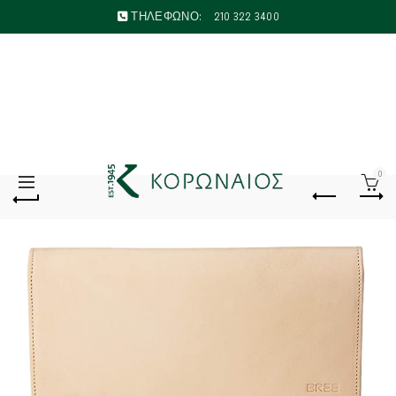
ΤΗΛΕΦΩΝΟ:
210 322 3400
0