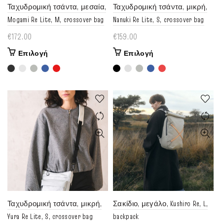
Ταχυδρομική τσάντα, μεσαία,
Ταχυδρομική τσάντα, μικρή,
προϊόντος
προϊόντος
Mogami Re Lite, M, crossover bag
Nanuki Re Lite, S, crossover bag
€
172.00
€
159.00
Αυτό
Αυτό
Επιλογή
Επιλογή
το
το
προϊόν
προϊόν
έχει
έχει
πολλαπλές
πολλαπλές
παραλλαγές.
παραλλαγές.
Οι
Οι
επιλογές
επιλογές
μπορούν
μπορούν
να
να
επιλεγούν
επιλεγούν
στη
στη
σελίδα
σελίδα
του
του
Ταχυδρομική τσάντα, μικρή,
Σακίδιο, μεγάλο, Kushiro Re, L,
προϊόντος
προϊόντος
Yura Re Lite, S, crossover bag
backpack