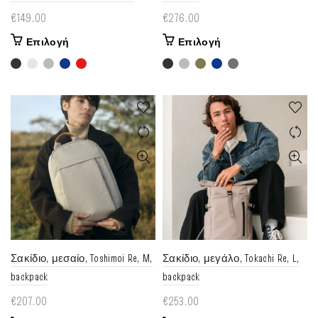
€
149.00
€
276.00
Αυτό
Αυτό
Επιλογή
Επιλογή
το
το
προϊόν
προϊόν
έχει
έχει
πολλαπλές
πολλαπλές
παραλλαγές.
παραλλαγές.
Οι
Οι
επιλογές
επιλογές
μπορούν
μπορούν
να
να
επιλεγούν
επιλεγούν
στη
στη
σελίδα
σελίδα
του
του
Σακίδιο, μεσαίο, Toshimoi Re, M,
Σακίδιο, μεγάλο, Tokachi Re, L,
προϊόντος
προϊόντος
backpack
backpack
€
207.00
€
253.00