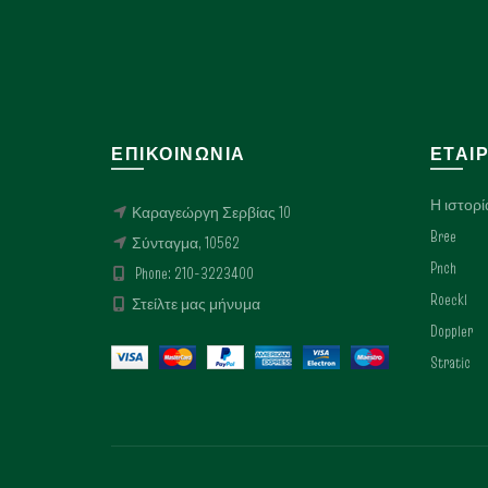
μπορούν
να
επιλεγούν
στη
σελίδα
του
προϊόντος
ΕΠΙΚΟΙΝΩΝΊΑ
ΕΤΑΙΡ
Η ιστορί
Καραγεώργη Σερβίας 10
Bree
Σύνταγμα, 10562
Pnch
Phone: 210-3223400
Roeckl
Στείλτε μας μήνυμα
Doppler
Stratic