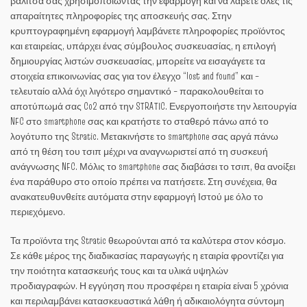
βαλίτσα σας χρησιμοποιώντας την εφαρμογή και να λάβετε όλες τις
απαραίτητες πληροφορίες της αποσκευής σας. Στην
κρυπτογραφημένη εφαρμογή λαμβάνετε πληροφορίες προϊόντος
και εταιρείας, υπάρχει ένας σύμβουλος συσκευασίας, η επιλογή
δημιουργίας λιστών συσκευασίας, μπορείτε να εισαγάγετε τα
στοιχεία επικοινωνίας σας για τον έλεγχο “lost and found” και –
τελευταίο αλλά όχι λιγότερο σημαντικό – παρακολουθείται το
αποτύπωμά σας Co2 από την STRATIC. Ενεργοποιήστε την λειτουργία
NFC στο smartphone σας και κρατήστε το σταθερό πάνω από το
λογότυπο της Stratic. Μετακινήστε το smartphone σας αργά πάνω
από τη θέση του τσιπ μέχρι να αναγνωριστεί από τη συσκευή
ανάγνωσης NFC. Μόλις το smartphone σας διαβάσει το τσιπ, θα ανοίξει
ένα παράθυρο στο οποίο πρέπει να πατήσετε. Στη συνέχεια, θα
ανακατευθυνθείτε αυτόματα στην εφαρμογή Ιστού με όλο το
περιεχόμενο.
Τα προϊόντα της Stratic θεωρούνται από τα καλύτερα στον κόσμο.
Σε κάθε μέρος της διαδικασίας παραγωγής η εταιρία φροντίζει για
την ποιότητα κατασκευής τους και τα υλικά υψηλών
προδιαγραφών. Η εγγύηση που προσφέρει η εταιρία είναι 5 χρόνια
και περιλαμβάνει κατασκευαστικά λάθη ή αδικαιολόγητα σύντομη