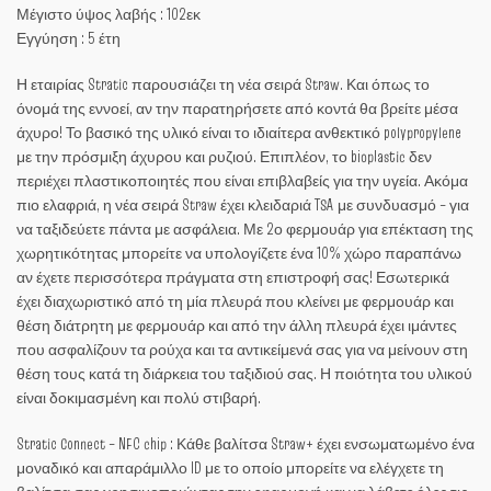
Μέγιστο ύψος λαβής : 102εκ
Εγγύηση : 5 έτη
Η εταιρίας Stratic παρουσιάζει τη νέα σειρά Straw. Και όπως το
όνομά της εννοεί, αν την παρατηρήσετε από κοντά θα βρείτε μέσα
άχυρο! Το βασικό της υλικό είναι το ιδιαίτερα ανθεκτικό polypropylene
με την πρόσμιξη άχυρου και ρυζιού. Επιπλέον, το bioplastic δεν
περιέχει πλαστικοποιητές που είναι επιβλαβείς για την υγεία. Ακόμα
πιο ελαφριά, η νέα σειρά Straw έχει κλειδαριά TSA με συνδυασμό – για
να ταξιδεύετε πάντα με ασφάλεια. Με 2ο φερμουάρ για επέκταση της
χωρητικότητας μπορείτε να υπολογίζετε ένα 10% χώρο παραπάνω
αν έχετε περισσότερα πράγματα στη επιστροφή σας! Εσωτερικά
έχει διαχωριστικό από τη μία πλευρά που κλείνει με φερμουάρ και
θέση διάτρητη με φερμουάρ και από την άλλη πλευρά έχει ιμάντες
που ασφαλίζουν τα ρούχα και τα αντικείμενά σας για να μείνουν στη
θέση τους κατά τη διάρκεια του ταξιδιού σας. Η ποιότητα του υλικού
είναι δοκιμασμένη και πολύ στιβαρή.
Stratic Connect – NFC chip : Κάθε βαλίτσα Straw+ έχει ενσωματωμένο ένα
μοναδικό και απαράμιλλο ID με το οποίο μπορείτε να ελέγχετε τη