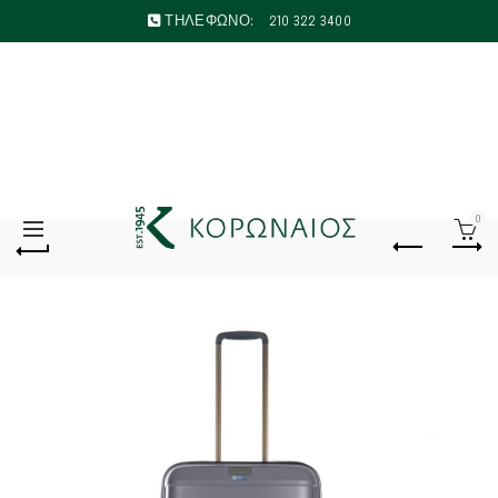
ΤΗΛΕΦΩΝΟ:
210 322 3400
0