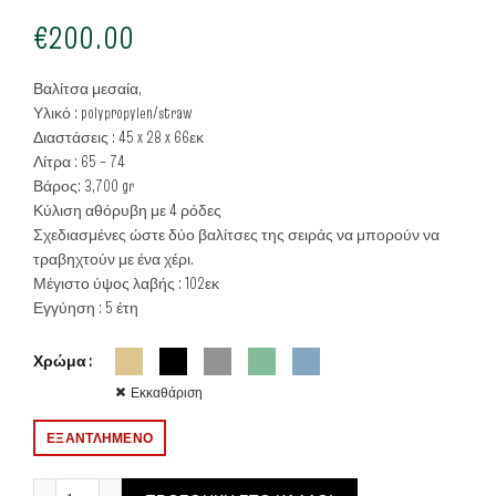
€
200.00
Βαλίτσα μεσαία,
Υλικό : polypropylen/straw
Διαστάσεις : 45 x 28 x 66εκ
Λίτρα : 65 – 74
Βάρος: 3,700 gr
Κύλιση αθόρυβη με 4 ρόδες
Σχεδιασμένες ώστε δύο βαλίτσες της σειράς να μπορούν να
τραβηχτούν με ένα χέρι.
Μέγιστο ύψος λαβής : 102εκ
Εγγύηση : 5 έτη
Χρώμα
Εκκαθάριση
ΕΞΑΝΤΛΗΜΈΝΟ
Stratic-Straw+, suitcase M ποσότητα