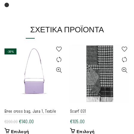
το
προϊόν
έχει
πολλαπλές
ΣΧΕΤΙΚΆ ΠΡΟΪΌΝΤΑ
παραλλαγές.
Οι
επιλογές
μπορούν
-30%
να
επιλεγούν
στη
σελίδα
του
προϊόντος
Bree cross bag, Juna 1, Textile
Scarf 031
Original
Η
€
140.00
€
105.00
€
200.00
price
τρέχουσα
Αυτό
Αυτό
Επιλογή
Επιλογή