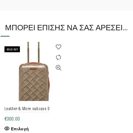
ΜΠΟΡΕΊ ΕΠΊΣΗΣ ΝΑ ΣΑΣ ΑΡΈΣΕΙ…
SOLD OUT
Leather & More suitcase S
€
300.00
Αυτό
Επιλογή