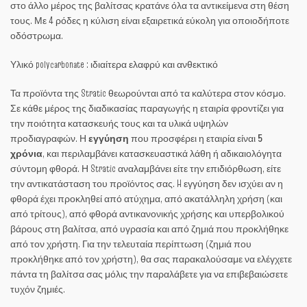
στο άλλο μέρος της βαλίτσας κρατάνε όλα τα αντικείμενα στη θέση
τους. Με 4 ρόδες η κύλιση είναι εξαιρετικά εύκολη για οποιοδήποτε
οδόστρωμα.
Υλικό polycarbonate : ιδιαίτερα ελαφρύ και ανθεκτικό
Τα προϊόντα της Stratic θεωρούνται από τα καλύτερα στον κόσμο.
Σε κάθε μέρος της διαδικασίας παραγωγής η εταιρία φροντίζει για
την ποιότητα κατασκευής τους και τα υλικά υψηλών
προδιαγραφών. Η
εγγύηση
που προσφέρει η εταιρία είναι
5
χρόνια
, και περιλαμβάνει κατασκευαστικά λάθη ή αδικαιολόγητα
σύντομη φθορά. Η Stratic αναλαμβάνει είτε την επιδιόρθωση, είτε
την αντικατάσταση του προϊόντος σας. H εγγύηση δεν ισχύει αν η
φθορά έχει προκληθεί από ατύχημα, από ακατάλληλη χρήση (και
από τρίτους), από φθορά αντικανονικής χρήσης και υπερβολικού
βάρους στη βαλίτσα, από υγρασία και από ζημιά που προκλήθηκε
από τον χρήστη. Για την τελευταία περίπτωση (ζημιά που
προκλήθηκε από τον χρήστη), θα σας παρακαλούσαμε να ελέγχετε
πάντα τη βαλίτσα σας μόλις την παραλάβετε για να επιβεβαιώσετε
τυχόν ζημιές.