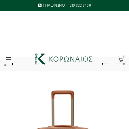
ΤΗΛΕΦΩΝΟ:
210 322 3400
0