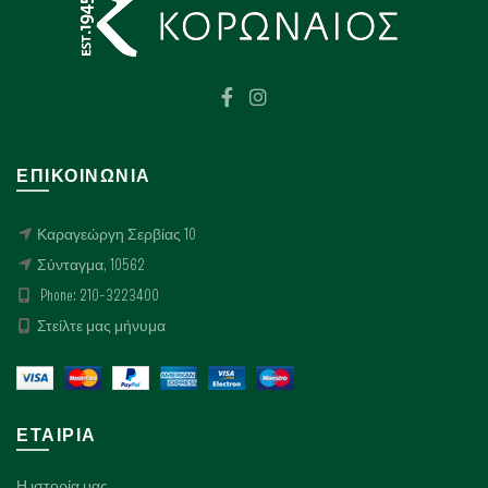
μπορούν
να
επιλεγούν
στη
σελίδα
του
προϊόντος
ΕΠΙΚΟΙΝΩΝΊΑ
Καραγεώργη Σερβίας 10
Σύνταγμα, 10562
Phone: 210-3223400
Στείλτε μας μήνυμα
ΕΤΑΙΡΊΑ
Η ιστορία μας