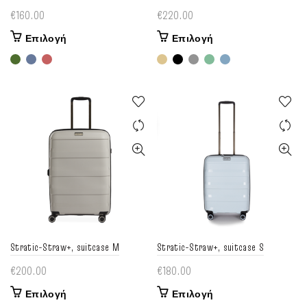
€
160.00
€
220.00
Αυτό
Αυτό
Επιλογή
Επιλογή
το
το
προϊόν
προϊόν
έχει
έχει
πολλαπλές
πολλαπλές
παραλλαγές.
παραλλαγές.
Οι
Οι
επιλογές
επιλογές
μπορούν
μπορούν
να
να
επιλεγούν
επιλεγούν
στη
στη
σελίδα
σελίδα
του
του
Stratic-Straw+, suitcase M
Stratic-Straw+, suitcase S
προϊόντος
προϊόντος
€
200.00
€
180.00
Αυτό
Αυτό
Επιλογή
Επιλογή