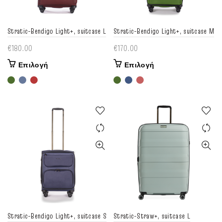
Stratic-Bendigo Light+, suitcase L
Stratic-Bendigo Light+, suitcase M
€
180.00
€
170.00
Αυτό
Αυτό
Επιλογή
Επιλογή
το
το
προϊόν
προϊόν
έχει
έχει
πολλαπλές
πολλαπλές
παραλλαγές.
παραλλαγές.
Οι
Οι
επιλογές
επιλογές
μπορούν
μπορούν
να
να
επιλεγούν
επιλεγούν
στη
στη
σελίδα
σελίδα
του
του
Stratic-Bendigo Light+, suitcase S
Stratic-Straw+, suitcase L
προϊόντος
προϊόντος