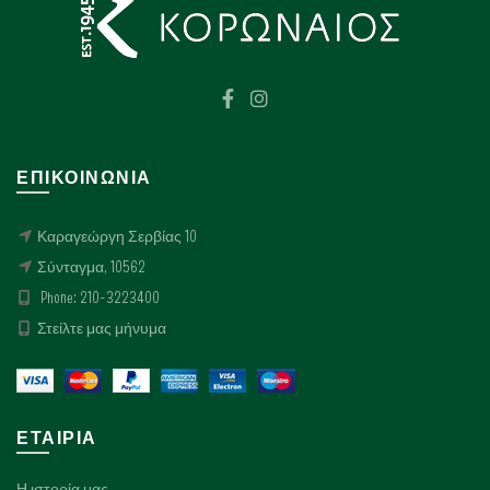
επιλεγούν
επιλεγούν
στη
στη
σελίδα
σελίδα
του
του
προϊόντος
προϊόντος
ΕΠΙΚΟΙΝΩΝΊΑ
Καραγεώργη Σερβίας 10
Σύνταγμα, 10562
Phone: 210-3223400
Στείλτε μας μήνυμα
ΕΤΑΙΡΊΑ
Η ιστορία μας