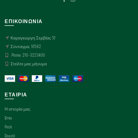
σελίδα
σελίδα
του
του
προϊόντος
προϊόντος
ΕΠΙΚΟΙΝΩΝΊΑ
Καραγεώργη Σερβίας 10
Σύνταγμα, 10562
Phone: 210-3223400
Στείλτε μας μήνυμα
ΕΤΑΙΡΊΑ
Η ιστορία μας
Bree
Pnch
Roeckl