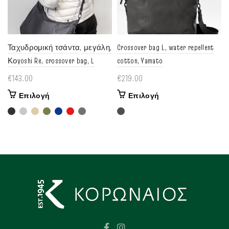
Ταχυδρομική τσάντα, μεγάλη,
Crossover bag L, water repellent
Κοyoshi Re, crossover bag, L
cotton, Yamato
€
143.00
€
219.00
Αυτό
Αυτό
Επιλογή
Επιλογή
το
το
προϊόν
προϊόν
έχει
έχει
πολλαπλές
πολλαπλές
παραλλαγές.
παραλλαγές.
Οι
Οι
επιλογές
επιλογές
μπορούν
μπορούν
να
να
επιλεγούν
επιλεγούν
στη
στη